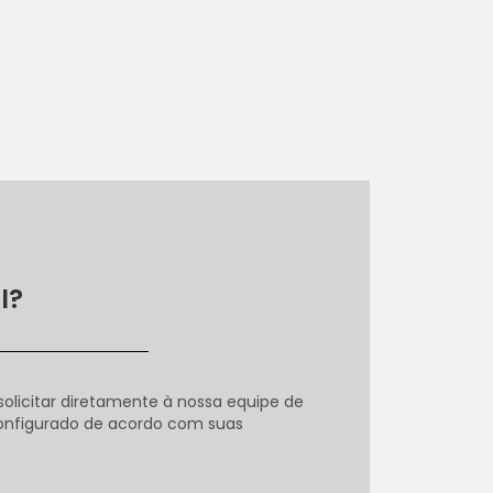
I?
solicitar diretamente à nossa equipe de
configurado de acordo com suas