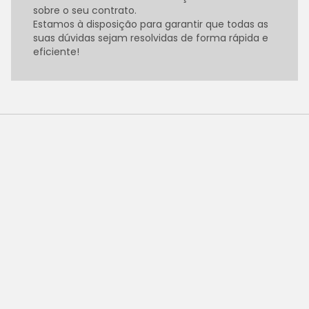
sobre o seu contrato.
Estamos à disposição para garantir que todas as
suas dúvidas sejam resolvidas de forma rápida e
eficiente!