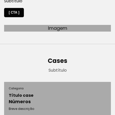
Subtítulo
[ CTA ]
Imagem
Cases
Subtítulo
Categoria
Título case
Números
Breve descrição