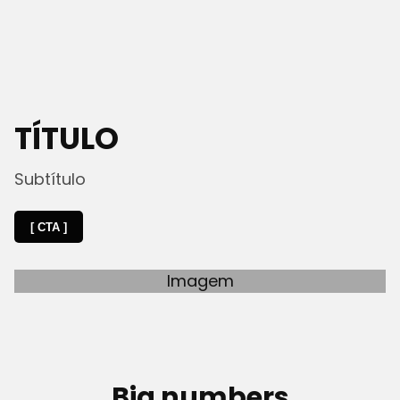
TÍTULO
Subtítulo
[ CTA ]
Imagem
Big numbers