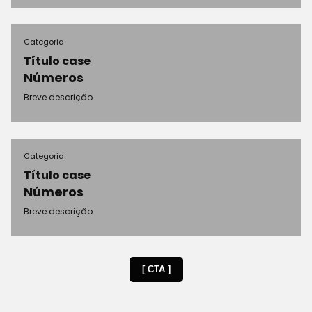
Categoria
Título case
Números
Breve descrição
Categoria
Título case
Números
Breve descrição
[ CTA ]